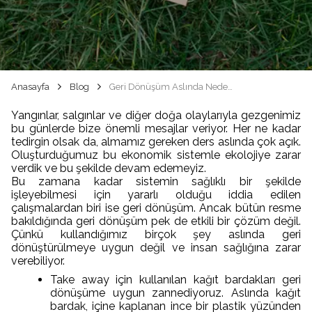
Anasayfa
Blog
Geri Dönüşüm Aslında Neden Geri Dönüşüm Değil?
Yangınlar, salgınlar ve diğer doğa olaylarıyla gezgenimiz
bu günlerde bize önemli mesajlar veriyor. Her ne kadar
tedirgin olsak da, almamız gereken ders aslında çok açık.
Oluşturduğumuz bu ekonomik sistemle ekolojiye zarar
verdik ve bu şekilde devam edemeyiz.
Bu zamana kadar sistemin sağlıklı bir şekilde
işleyebilmesi için yararlı olduğu iddia edilen
çalışmalardan biri ise geri dönüşüm. Ancak bütün resme
bakıldığında geri dönüşüm pek de etkili bir çözüm değil.
Çünkü kullandığımız birçok şey aslında geri
dönüştürülmeye uygun değil ve insan sağlığına zarar
verebiliyor.
Take away için kullanılan kağıt bardakları geri
dönüşüme uygun zannediyoruz. Aslında kağıt
bardak, içine kaplanan ince bir plastik yüzünden