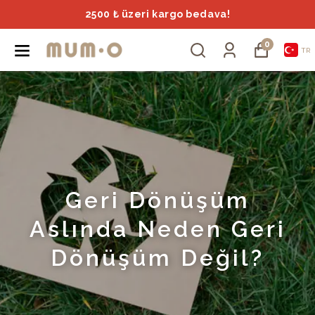
2500 ₺ üzeri kargo bedava!
0
TR
Geri Dönüşüm
Aslında Neden Geri
Dönüşüm Değil?