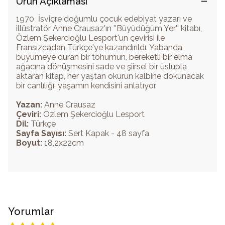
Ürün Açıklaması
1970 İsviçre doğumlu çocuk edebiyat yazarı ve
illüstratör Anne Crausaz'ın ''Büyüdüğüm Yer'' kitabı,
Özlem Şekercioğlu Lesport'un çevirisi ile
Fransızcadan Türkçe'ye kazandırıldı. Yabanda
büyümeye duran bir tohumun, bereketli bir elma
ağacına dönüşmesini sade ve şiirsel bir üslupla
aktaran kitap, her yaştan okurun kalbine dokunacak
bir canlılığı, yaşamın kendisini anlatıyor.
Yazan:
Anne Crausaz
Çeviri:
Özlem Şekercioğlu Lesport
Dil:
Türkçe
Sayfa Sayısı:
Sert Kapak - 48 sayfa
Boyut:
18,2x22cm
Yorumlar