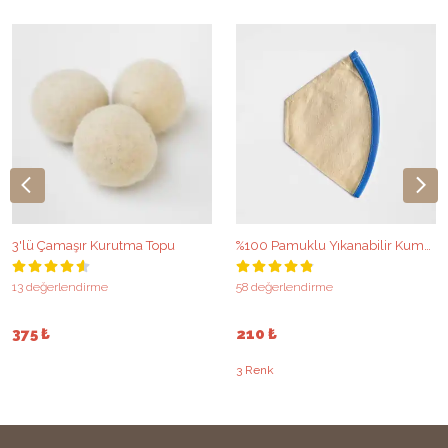
3'lü Çamaşır Kurutma Topu
%100 Pamuklu Yıkanabilir Kumaş Kahve Filtresi
13 değerlendirme
58 değerlendirme
375 ₺
210 ₺
3 Renk