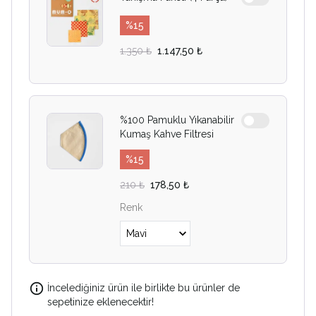
%
15
1.350 ₺
1.147,50 ₺
%100 Pamuklu Yıkanabilir
Kumaş Kahve Filtresi
%
15
210 ₺
178,50 ₺
Renk
İncelediğiniz ürün ile birlikte bu ürünler de
sepetinize eklenecektir!