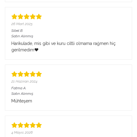
26 Mart 2025
Sibel
B.
Satın Alınmış
Harikulade, mis gibi ve kuru ciltli olmama rağmen hiç
gerilmedim❤️
21 Haziran 2024
Fatma
A.
Satın Alınmış
Mühteşem
4 Mayıs 2026