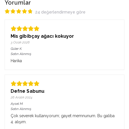
Yorumlar
24 değerlendirmeye göre
Mis gibibçay ağacı kokuyor
3 Ocak 2026
Güler
K.
Satın Alınmış
Harika
Defne Sabunu
26 Aralık 2024
Aysel
M.
Satın Alınmış
Çok severek kullanıyorum; gayet memnunum. Bu galiba
4. alışım.