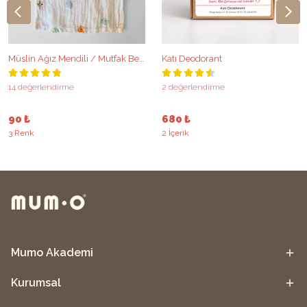
Müslin Ağız Mendili / Mutfak Bezi
Katı Deodorant
14 değerlendirme
2 değerlendirme
90 ₺
680 ₺
3 Renk
2 İçerik
Mumo Akademi
Kurumsal