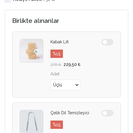
Birlikte alınanlar
Kabak Lifi
%
15
270 ₺
229,50 ₺
Adet
Çelik Dil Temizleyici
%
15