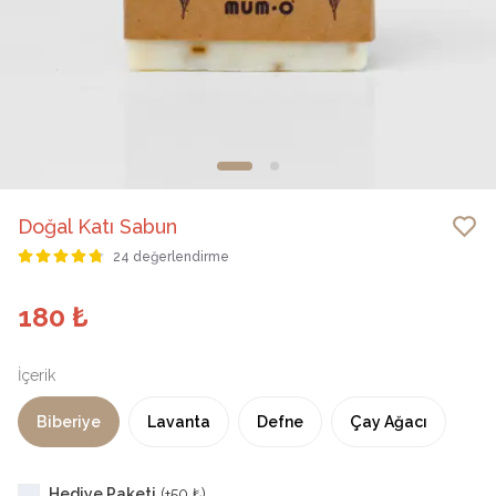
Doğal Katı Sabun
24 değerlendirme
180 ₺
İçerik
Biberiye
Lavanta
Defne
Çay Ağacı
Hediye Paketi
(+
50 ₺
)