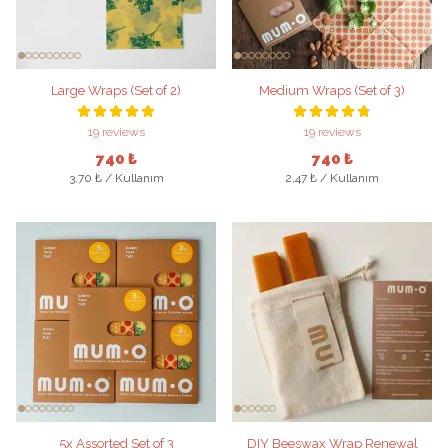
Large Wraps (Set of 2)
Medium Wraps (Set of 3)
19 reviews
19 reviews
740 ₺
740 ₺
3,70 ₺ / Kullanım
2,47 ₺ / Kullanım
5x Assorted Set of 3
DIY Beeswax Wrap Renewal