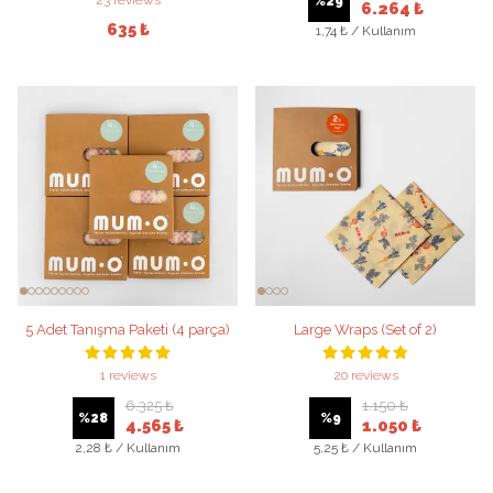
23 reviews
%
29
6.264 ₺
635 ₺
1,74 ₺ / Kullanım
5 Adet Tanışma Paketi (4 parça)
Large Wraps (Set of 2)
1 reviews
20 reviews
6.325 ₺
1.150 ₺
%
28
%
9
4.565 ₺
1.050 ₺
2,28 ₺ / Kullanım
5,25 ₺ / Kullanım