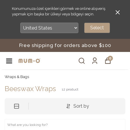
Konumunuza özel içerikleri görmek ve online alışveriş
yapmak için başka bir ülkeyi veya bölgeyi seçin.
Select
Free shipping for orders above $100
0
Wraps & Bags
Beeswax Wraps
12
product
Sort by