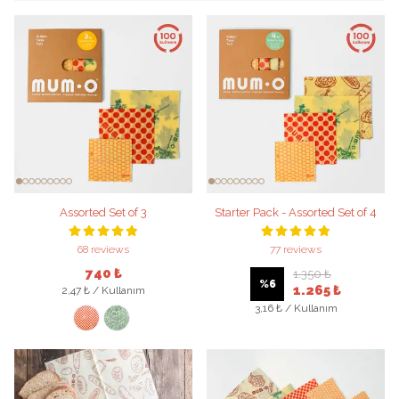
Assorted Set of 3
Starter Pack - Assorted Set of 4
68 reviews
77 reviews
740 ₺
1.350 ₺
%
6
1.265 ₺
2,47 ₺ / Kullanım
3,16 ₺ / Kullanım