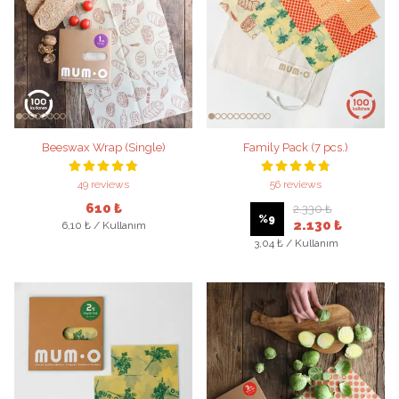
Beeswax Wrap (Single)
Family Pack (7 pcs.)
49 reviews
56 reviews
610 ₺
2.330 ₺
%
9
2.130 ₺
6,10 ₺ / Kullanım
3,04 ₺ / Kullanım