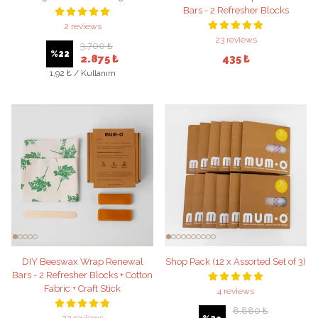
Bars - 2 Refresher Blocks
2 reviews
23 reviews
3.700 ₺
%
22
2.875 ₺
435 ₺
1,92 ₺ / Kullanım
DIY Beeswax Wrap Renewal
Shop Pack (12 x Assorted Set of 3)
Bars - 2 Refresher Blocks + Cotton
Fabric + Craft Stick
4 reviews
8.880 ₺