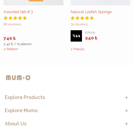
Assorted Set of 3
Natural Loofah Sponge
68 reviews
74 reviews
270 ₺
%
11
240 ₺
740 ₺
2,47 ₺ / Kullanım
2 Pattern
2 Pieces
Explore Products
Explore Mumo
About Us