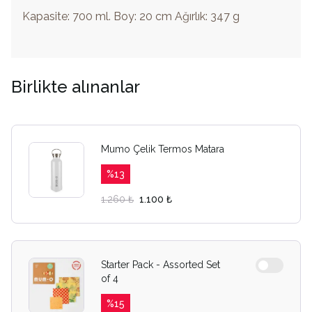
Kapasite: 700 ml. Boy: 20 cm Ağırlık: 347 g
Birlikte alınanlar
Mumo Çelik Termos Matara
%
13
1.260 ₺
1.100 ₺
Starter Pack - Assorted Set
of 4
%
15