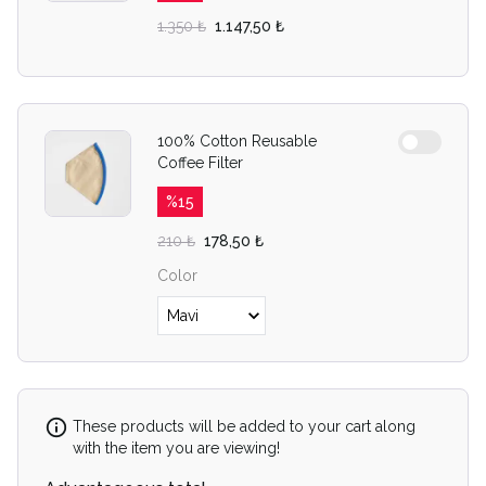
1.350 ₺
1.147,50 ₺
100% Cotton Reusable
Coffee Filter
%
15
210 ₺
178,50 ₺
Color
These products will be added to your cart along
with the item you are viewing!