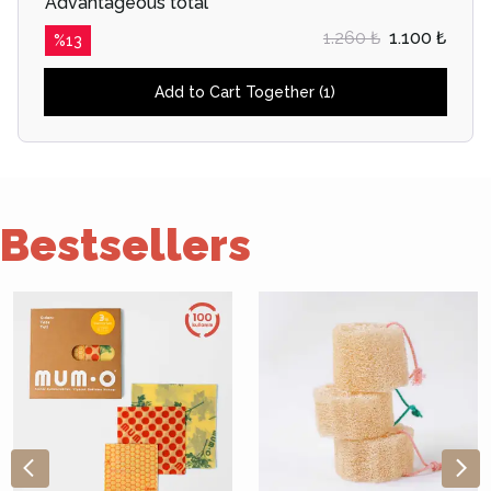
Advantageous total
1.260 ₺
1.100 ₺
%
13
Add to Cart Together (1)
Bestsellers