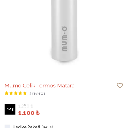
Mumo Çelik Termos Matara
4 reviews
1.260 ₺
%
13
1.100 ₺
Hediye Paketi
(+
50 ₺
)