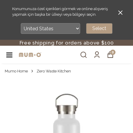
Konumunuza özel içerikleri görmek ve online alışveriş
yapmak için başka bir ülkeyi veya bölgeyi seçin.
Select
Free shipping for orders above $100
0
Mumo Home
Zero Waste Kitchen