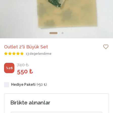
Outlet 2'li Büyük Set
13 değerlendirme
740 ₺
%
26
550 ₺
Hediye Paketi
(+
50 ₺
)
Birlikte alınanlar