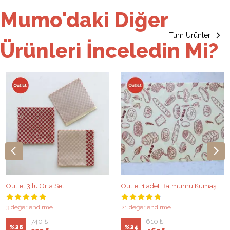
Mumo'daki Diğer
Tüm Ürünler
Ürünleri İnceledin Mi?
Outlet 3'lü Orta Set
Outlet 1 adet Balmumu Kumaş
3 değerlendirme
21 değerlendirme
740 ₺
610 ₺
%
26
%
24