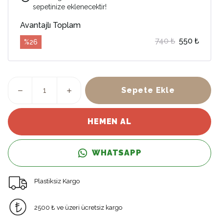
sepetinize eklenecektir!
Avantajlı Toplam
740 ₺
550 ₺
%
26
Sepete Ekle
HEMEN AL
WHATSAPP
Plastiksiz Kargo
2500 ₺ ve üzeri ücretsiz kargo