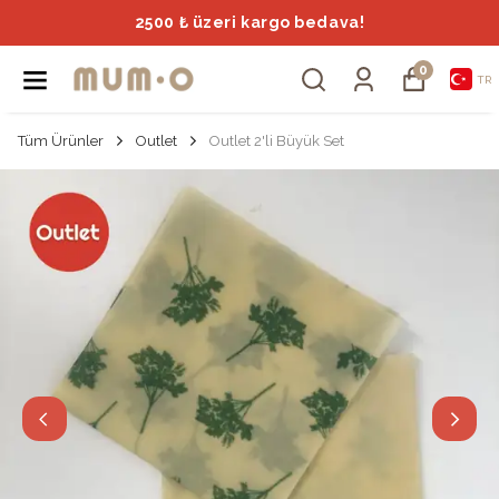
2500 ₺ üzeri kargo bedava!
0
TR
Tüm Ürünler
Outlet
Outlet 2'li Büyük Set