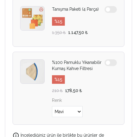
Tanışma Paketi (4 Parça)
%
15
1.350 ₺
1.147,50 ₺
%100 Pamuklu Yıkanabilir
Kumaş Kahve Filtresi
%
15
210 ₺
178,50 ₺
Renk
İncelediğiniz ürün ile birlikte bu ürünler de