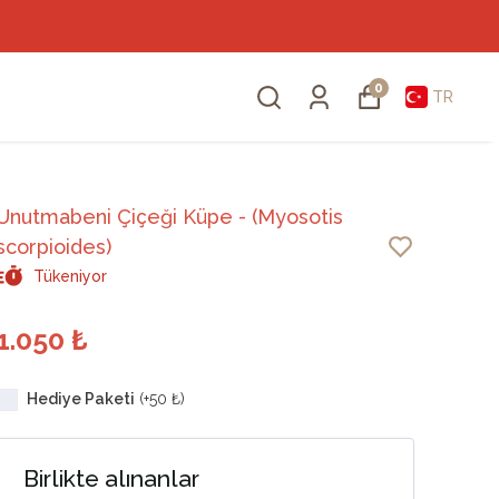
0
TR
Unutmabeni Çiçeği Küpe - (Myosotis
scorpioides)
Tükeniyor
1.050 ₺
Hediye Paketi
(+
50 ₺
)
Birlikte alınanlar