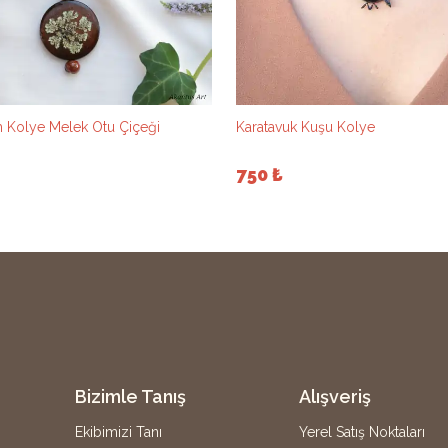
 Kolye Melek Otu Çiçeği
Karatavuk Kuşu Kolye
750 ₺
Bizimle Tanış
Alışveriş
Ekibimizi Tanı
Yerel Satış Noktaları