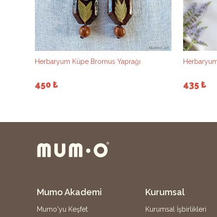
aria
Herbaryum Küpe Bromus Yaprağı
Herbaryum
450 ₺
435 ₺
Mumo Akademi
Kurumsal
Mumo'yu Keşfet
Kurumsal İşbirlikleri