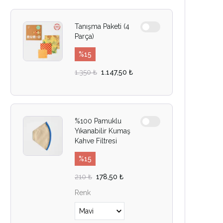
Tanışma Paketi (4
Parça)
%
15
1.350 ₺
1.147,50 ₺
%100 Pamuklu
Yıkanabilir Kumaş
Kahve Filtresi
%
15
210 ₺
178,50 ₺
Renk