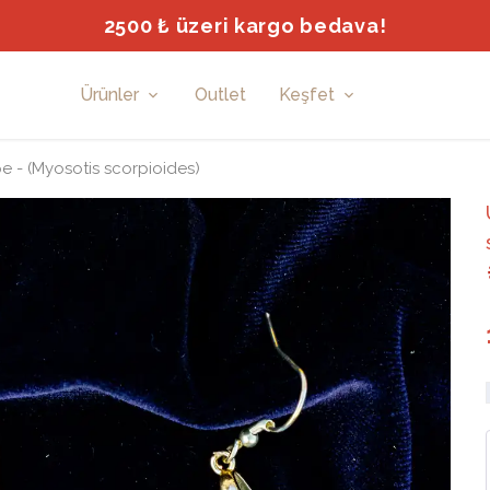
İlk üyeliğinde %15 tanışma indirimi!
Ürünler
Outlet
Keşfet
 - (Myosotis scorpioides)