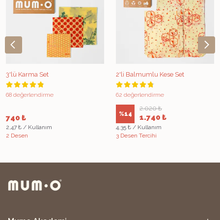
3'lü Karma Set
2'li Balmumlu Kese Set
68 değerlendirme
62 değerlendirme
2.020 ₺
%
14
1.740 ₺
740 ₺
2,47 ₺ / Kullanım
4,35 ₺ / Kullanım
2 Desen
3 Desen Tercihi