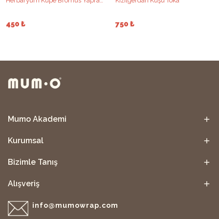
Herbaryum Küpe Bromus Yaprağı
Kızılgerdan Kuşu Toka
450 ₺
750 ₺
Mumo Akademi
Kurumsal
Bizimle Tanış
Alışveriş
info@mumowrap.com