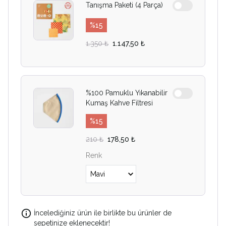
Tanışma Paketi (4 Parça)
%
15
1.350 ₺
1.147,50 ₺
%100 Pamuklu Yıkanabilir
Kumaş Kahve Filtresi
%
15
210 ₺
178,50 ₺
Renk
İncelediğiniz ürün ile birlikte bu ürünler de
sepetinize eklenecektir!