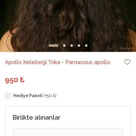
Apollo Kelebeği Toka - Parnassius apollo
950 ₺
Hediye Paketi
(+
50 ₺
)
Birlikte alınanlar