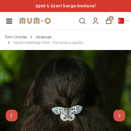
2500 ₺ üzeri kargo bedava!
0
TR
Tüm Ürünler
Aksesuar
Apollo Kelebeği Toka - Parnassius apollo