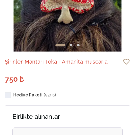
Şirinler Mantarı Toka - Amanita muscaria
750 ₺
Hediye Paketi
(+
50 ₺
)
Birlikte alınanlar