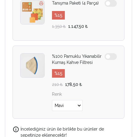
Tanışma Paketi (4 Parça)
%
15
1.350 ₺
1.147,50 ₺
%100 Pamuklu Yıkanabilir
Kumaş Kahve Filtresi
%
15
210 ₺
178,50 ₺
Renk
İncelediğiniz ürün ile birlikte bu ürünler de
sepetinize eklenecektir!