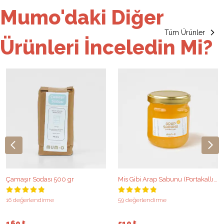
Mumo'daki Diğer
Tüm Ürünler
Ürünleri İnceledin Mi?
Çamaşır Sodası 500 gr
Mis Gibi Arap Sabunu (Portakallı - 200 g / 400g )
16 değerlendirme
59 değerlendirme
160 ₺
510 ₺