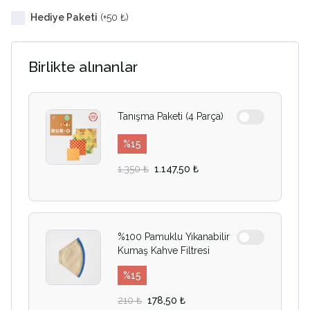
Hediye Paketi
(+
50 ₺
)
Birlikte alınanlar
Tanışma Paketi (4 Parça)
%
15
1.350 ₺
1.147,50 ₺
%100 Pamuklu Yıkanabilir
Kumaş Kahve Filtresi
%
15
210 ₺
178,50 ₺