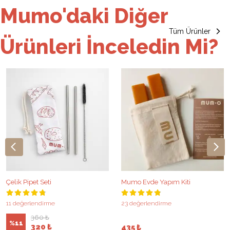
Mumo'daki Diğer
Tüm Ürünler
Ürünleri İnceledin Mi?
Çelik Pipet Seti
Mumo Evde Yapım Kiti
11 değerlendirme
23 değerlendirme
360 ₺
%
11
320 ₺
435 ₺