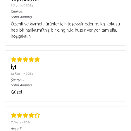
26 Şubat 2024
Dilek
M.
Satın Alınmış
Özenli ve kıymetli ürünler için teşekkür ederim, kış kokusu
hep bir harika,müthiş bir dinginlik, huzur veriyor, tam şifa,
hoşçakalın
İyi
14 Kasım 2023
Şenay
G.
Satın Alınmış
Güzel
7 Nisan 2026
Ayşe
T.