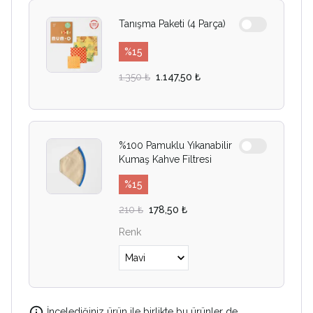
Tanışma Paketi (4 Parça)
%
15
1.350 ₺
1.147,50 ₺
%100 Pamuklu Yıkanabilir
Kumaş Kahve Filtresi
%
15
210 ₺
178,50 ₺
Renk
İncelediğiniz ürün ile birlikte bu ürünler de