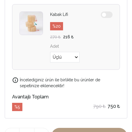
Kabak Lifi
%
20
270 ₺
216 ₺
Adet
İncelediğiniz ürün ile birlikte bu ürünler de
sepetinize eklenecektir!
Avantajlı Toplam
790 ₺
750 ₺
%
5