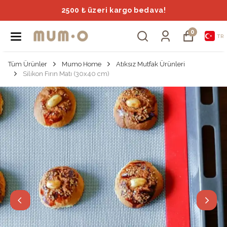
2500 ₺ üzeri kargo bedava!
0
TR
Tüm Ürünler
Mumo Home
Atıksız Mutfak Ürünleri
Silikon Fırın Matı (30x40 cm)