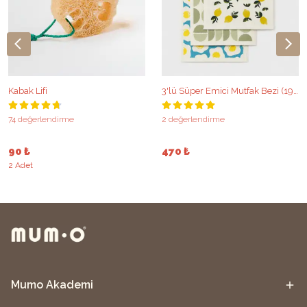
Kabak Lifi
3'lü Süper Emici Mutfak Bezi (19x17 cm)
74 değerlendirme
2 değerlendirme
90 ₺
470 ₺
2 Adet
Mumo Akademi