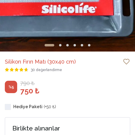
Silikon Fırın Matı (30x40 cm)
30 değerlendirme
790 ₺
%
5
750 ₺
Hediye Paketi
(+
50 ₺
)
Birlikte alınanlar