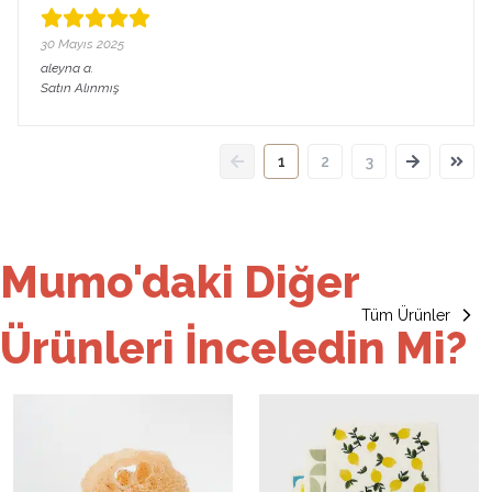
30 Mayıs 2025
aleyna
a.
Satın Alınmış
1
2
3
Mumo'daki Diğer
Tüm Ürünler
Ürünleri İnceledin Mi?