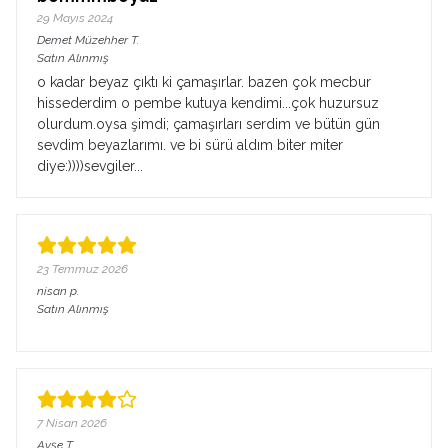
29 Mayıs 2024
Demet Müzehher
T.
Satın Alınmış
o kadar beyaz çıktı ki çamaşırlar. bazen çok mecbur
hissederdim o pembe kutuya kendimi...çok huzursuz
olurdum.oysa şimdi; çamaşırları serdim ve bütün gün
sevdim beyazlarımı. ve bi sürü aldım biter miter
diye:))))sevgiler...
23 Temmuz 2026
nisan
p.
Satın Alınmış
7 Nisan 2026
Ayşe
T.