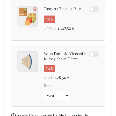
Tanışma Paketi (4 Parça)
%
15
1.350 ₺
1.147,50 ₺
%100 Pamuklu Yıkanabilir
Kumaş Kahve Filtresi
%
15
210 ₺
178,50 ₺
Renk
İncelediğiniz ürün ile birlikte bu ürünler de