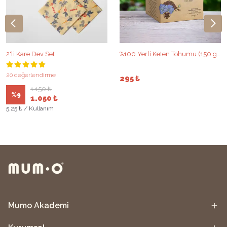
2'li Kare Dev Set
%100 Yerli Keten Tohumu (150 gr)
20 değerlendirme
295 ₺
1.150 ₺
%
9
1.050 ₺
5,25 ₺ / Kullanım
Mumo Akademi