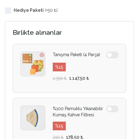
Hediye Paketi
(+
50 ₺
)
Birlikte alınanlar
Tanışma Paketi (4 Parça)
%
15
1.350 ₺
1.147,50 ₺
%100 Pamuklu Yıkanabilir
Kumaş Kahve Filtresi
%
15
210 ₺
178,50 ₺