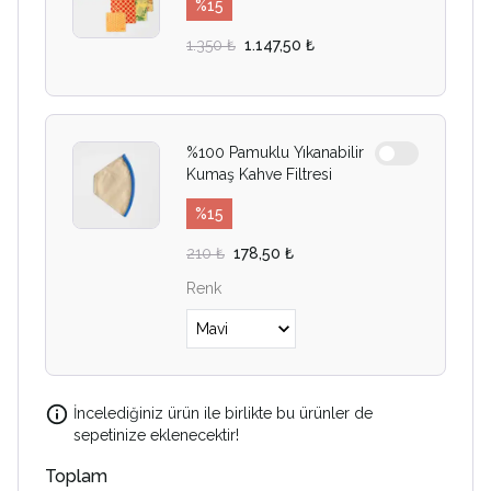
%
15
1.350 ₺
1.147,50 ₺
%100 Pamuklu Yıkanabilir
Kumaş Kahve Filtresi
%
15
210 ₺
178,50 ₺
Renk
İncelediğiniz ürün ile birlikte bu ürünler de
sepetinize eklenecektir!
Toplam